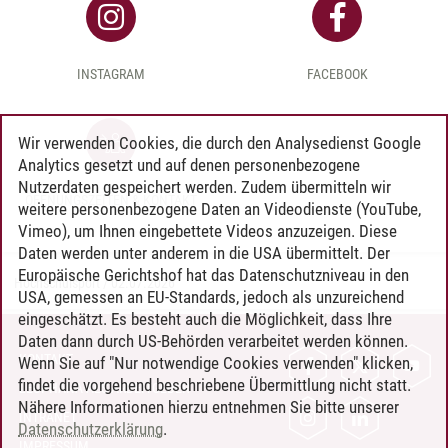
INSTAGRAM
FACEBOOK
Wir verwenden Cookies, die durch den Analysedienst Google
Analytics gesetzt und auf denen personenbezogene
Nutzerdaten gespeichert werden. Zudem übermitteln wir
ÖFFNUNGSZEITEN & KONTAKT
weitere personenbezogene Daten an Videodienste (YouTube,
Vimeo), um Ihnen eingebettete Videos anzuzeigen. Diese
Daten werden unter anderem in die USA übermittelt. Der
Europäische Gerichtshof hat das Datenschutzniveau in den
Hochschulsport
/
02.07.2026
USA, gemessen an EU-Standards, jedoch als unzureichend
eingeschätzt. Es besteht auch die Möglichkeit, dass Ihre
Daten dann durch US-Behörden verarbeitet werden können.
KONTAKT
Wenn Sie auf "Nur notwendige Cookies verwenden" klicken,
findet die vorgehend beschriebene Übermittlung nicht statt.
LEUPHANA ALS ARBEITGEBER
Nähere Informationen hierzu entnehmen Sie bitte unserer
INTRANET
Datenschutzerklärung
.
IMPRESSUM